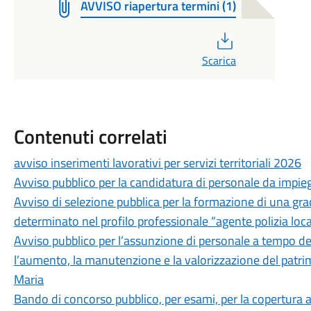
AVVISO riapertura termini (1)
PDF
Scarica
Contenuti correlati
avviso inserimenti lavorativi per servizi territoriali 2026
Avviso pubblico per la candidatura di personale da impieg
Avviso di selezione pubblica per la formazione di una gr
determinato nel profilo professionale “agente polizia locale
Avviso pubblico per l’assunzione di personale a tempo de
l’aumento, la manutenzione e la valorizzazione del pat
Maria
Bando di concorso pubblico, per esami, per la copertura 