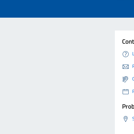
Cont
Prob