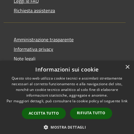
Leggi le FAQ
Richiesta assistenza
Amministrazione trasparente
Informativa privacy
Note legali
×
Dichiarazione di accessibilità
Informazioni sui cookie
Questo sito web utilizza cookie tecnici e assimilati strettamente
necessari al corretto funzionamento e alla navigazione del sito,
nonché un cookie tecnico analitico al solo fine di elaborare
informazioni statistiche, aggregate e anonime.
RSS
Copyright © 2026 • Comune di
Per maggiori dettagli, può consultare la cookie policy al seguente
link
Accessibilità
Domus de Maria • Powered by
Privacy
Municipium
Accesso
•
RIFIUTA TUTTO
ACCETTA TUTTO
Cookie
redazione
Mappa del sito
MOSTRA DETTAGLI