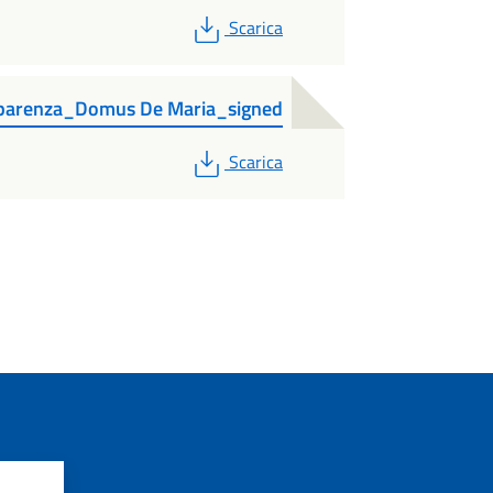
PDF
Scarica
asparenza_Domus De Maria_signed
PDF
Scarica