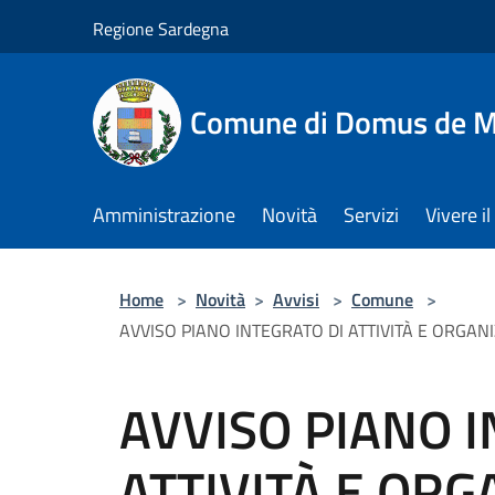
Salta al contenuto principale
Regione Sardegna
Comune di Domus de M
Amministrazione
Novità
Servizi
Vivere 
Home
>
Novità
>
Avvisi
>
Comune
>
AVVISO PIANO INTEGRATO DI ATTIVITÀ E ORGANIZ
AVVISO PIANO I
ATTIVITÀ E ORG