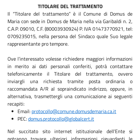
TITOLARE DEL TRATTAMENTO
Il “Titolare del trattamento” è il Comune di Domus de
Maria con sede in Domus de Maria nella via Garibaldi n. 2,
C.A.P. 09010, C.F. (80003930924) P. IVA 01473770921, tel:
0709235015, nella persona del Sindaco quale Suo legale
rappresentante pro tempore.
Ove l’interessato volesse richiedere maggiori informazioni
in merito ai dati personali conferiti, potrà contattare
telefonicamente il Titolare del trattamento, ovvero
inviargli una richiesta tramite posta ordinaria o
raccomandata A/R al sopraindicato indirizzo, oppure, in
alternativa, trasmettergli una comunicazione ai seguenti
recapiti:
Email:
protocollo@comune.domusdemaria.ca.it
PEC:
domus.protocollo@globalcert.it
Nel succitato sito internet istituzionale dell’Ente si
potranno trovare ulteriori informazioni riguardanti le