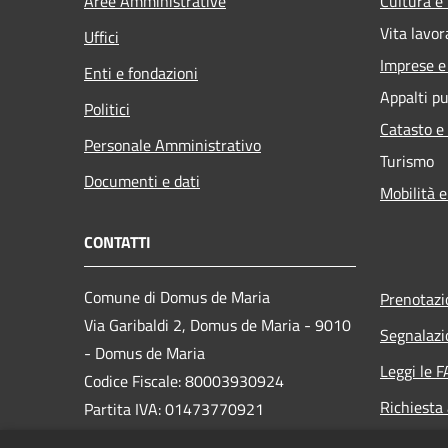
Aree Amministrative
Cultura e
Vita lavor
Uffici
Imprese 
Enti e fondazioni
Appalti pu
Politici
Catasto e
Personale Amministrativo
Turismo
Documenti e dati
Mobilità e
CONTATTI
Comune di Domus de Maria
Prenotaz
Via Garibaldi 2, Domus de Maria - 9010
Segnalazi
- Domus de Maria
Leggi le 
Codice Fiscale: 80003930924
Richiesta
Partita IVA: 01473770921
PEC:
domus.protocollo@globalcert.it