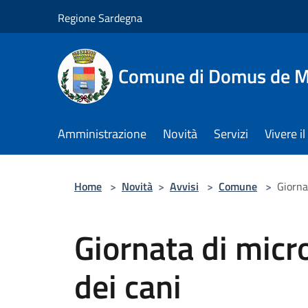
Salta al contenuto principale
Regione Sardegna
Comune di Domus de M
Amministrazione
Novità
Servizi
Vivere 
Home
>
Novità
>
Avvisi
>
Comune
>
Giorna
Giornata di micr
dei cani