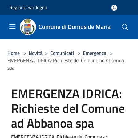
Salta al contenuto principale
Regione Sardegna
Comune di Domus de Maria
Home
>
Novità
>
Comunicati
>
Emergenza
>
EMERGENZA IDRICA: Richieste del Comune ad Abbanoa
spa
EMERGENZA IDRICA:
Richieste del Comune
ad Abbanoa spa
EMERGENZA IDRICA: Richieste del Comune ad