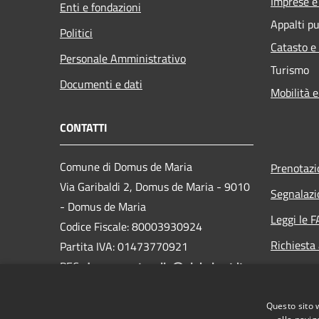
Imprese 
Enti e fondazioni
Appalti pu
Politici
Catasto e
Personale Amministrativo
Turismo
Documenti e dati
Mobilità e
CONTATTI
Comune di Domus de Maria
Prenotaz
Via Garibaldi 2, Domus de Maria - 9010
Segnalazi
- Domus de Maria
Leggi le 
Codice Fiscale: 80003930924
Richiesta
Partita IVA: 01473770921
PEC:
domus.protocollo@globalcert.it
Centralino Unico: 0709235015
Questo sito 