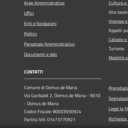
Aree Amministrative
Cultura e
Vita lavor
Uffici
Imprese 
Enti e fondazioni
Appalti pu
Politici
Catasto e
Personale Amministrativo
Turismo
Documenti e dati
Mobilità e
CONTATTI
Comune di Domus de Maria
Prenotaz
Via Garibaldi 2, Domus de Maria - 9010
Segnalazi
- Domus de Maria
Leggi le 
Codice Fiscale: 80003930924
Richiesta
Partita IVA: 01473770921
PEC:
domus.protocollo@globalcert.it