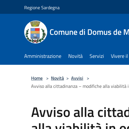
Salta al contenuto principale
Regione Sardegna
Comune di Domus de M
Amministrazione
Novità
Servizi
Vivere 
Home
>
Novità
>
Avvisi
>
Avviso alla cittadinanza – modifiche alla viabilità
Avviso alla citt
alla viabilità in 