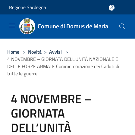
Salta al contenuto principale
Regione Sardegna
Comune di Domus de Maria
Home
>
Novità
>
Avvisi
>
4 NOVEMBRE – GIORNATA DELL’UNITÀ NAZIONALE E
DELLE FORZE ARMATE Commemorazione dei Caduti di
tutte le guerre
4 NOVEMBRE –
GIORNATA
DELL’UNITÀ