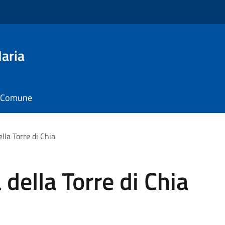
aria
il Comune
lla Torre di Chia
 della Torre di Chia