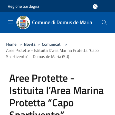
Salta al contenuto principale
Regione Sardegna
Comune di Domus de Maria
Home
>
Novità
>
Comunicati
>
Aree Protette - Istituita l’Area Marina Protetta “Capo
Spartivento” – Domus de Maria (SU)
Aree Protette -
Istituita l’Area Marina
Protetta “Capo
Spartivento” –