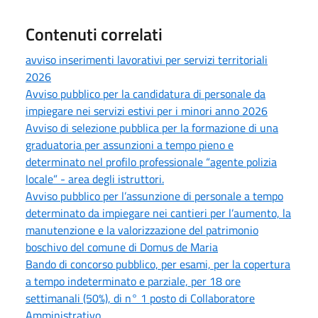
Contenuti correlati
avviso inserimenti lavorativi per servizi territoriali
2026
Avviso pubblico per la candidatura di personale da
impiegare nei servizi estivi per i minori anno 2026
Avviso di selezione pubblica per la formazione di una
graduatoria per assunzioni a tempo pieno e
determinato nel profilo professionale “agente polizia
locale” - area degli istruttori.
Avviso pubblico per l’assunzione di personale a tempo
determinato da impiegare nei cantieri per l’aumento, la
manutenzione e la valorizzazione del patrimonio
boschivo del comune di Domus de Maria
Bando di concorso pubblico, per esami, per la copertura
a tempo indeterminato e parziale, per 18 ore
settimanali (50%), di n° 1 posto di Collaboratore
Amministrativo