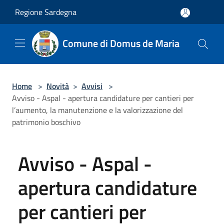
Salta al contenuto principale
Regione Sardegna
Comune di Domus de Maria
Home
>
Novità
>
Avvisi
>
Avviso - Aspal - apertura candidature per cantieri per
l’aumento, la manutenzione e la valorizzazione del
patrimonio boschivo
Avviso - Aspal -
apertura candidature
per cantieri per