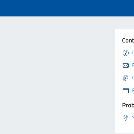
Cont
Prob