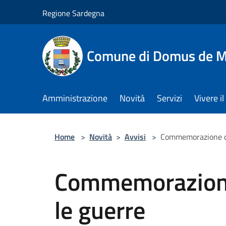
Salta al contenuto principale
Regione Sardegna
Comune di Domus de M
Amministrazione
Novità
Servizi
Vivere 
Home
>
Novità
>
Avvisi
>
Commemorazione dei
Commemorazione 
le guerre