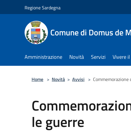
Salta al contenuto principale
Regione Sardegna
Comune di Domus de M
Amministrazione
Novità
Servizi
Vivere 
Home
>
Novità
>
Avvisi
>
Commemorazione dei
Commemorazione 
le guerre