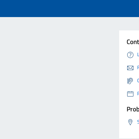
Cont
Prob