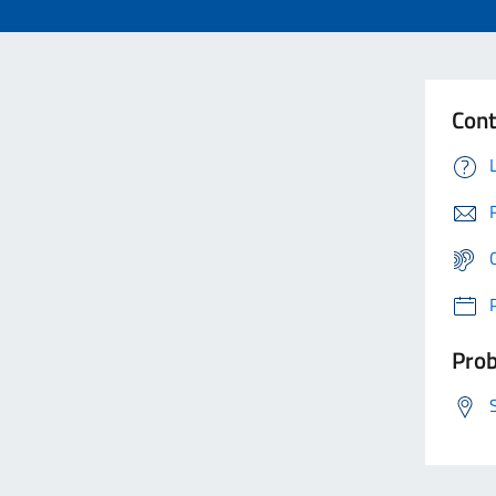
Cont
Prob