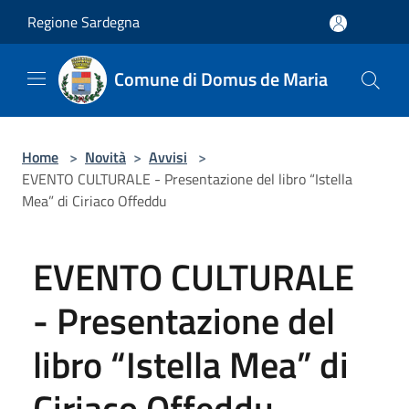
Salta al contenuto principale
Regione Sardegna
Comune di Domus de Maria
Home
>
Novità
>
Avvisi
>
EVENTO CULTURALE - Presentazione del libro “Istella
Mea” di Ciriaco Offeddu
EVENTO CULTURALE
- Presentazione del
libro “Istella Mea” di
Ciriaco Offeddu