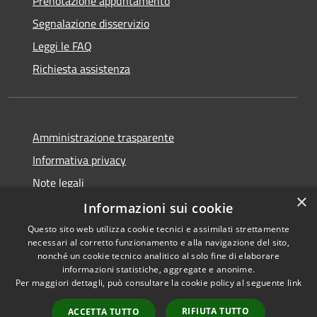
Prenotazione appuntamento
Segnalazione disservizio
Leggi le FAQ
Richiesta assistenza
Amministrazione trasparente
Informativa privacy
Note legali
×
Dichiarazione di accessibilità
Informazioni sui cookie
Questo sito web utilizza cookie tecnici e assimilati strettamente
necessari al corretto funzionamento e alla navigazione del sito,
nonché un cookie tecnico analitico al solo fine di elaborare
informazioni statistiche, aggregate e anonime.
RSS
Copyright © 2026 • Comune di
Per maggiori dettagli, può consultare la cookie policy al seguente
link
Accessibilità
Domus de Maria • Powered by
Privacy
Municipium
Accesso
•
RIFIUTA TUTTO
ACCETTA TUTTO