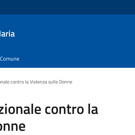
aria
il Comune
onale contro la Violenza sulle Donne
zionale contro la
onne