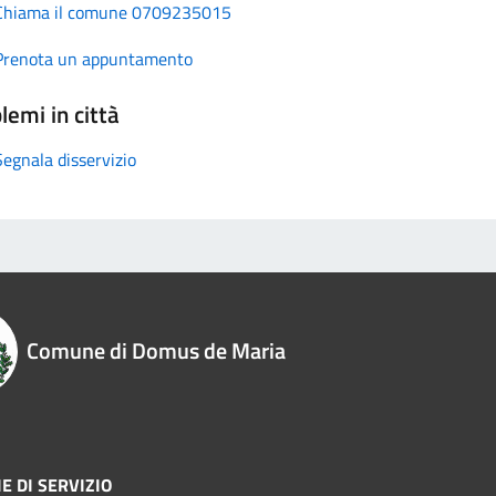
Chiama il comune 0709235015
Prenota un appuntamento
lemi in città
Segnala disservizio
Comune di Domus de Maria
E DI SERVIZIO