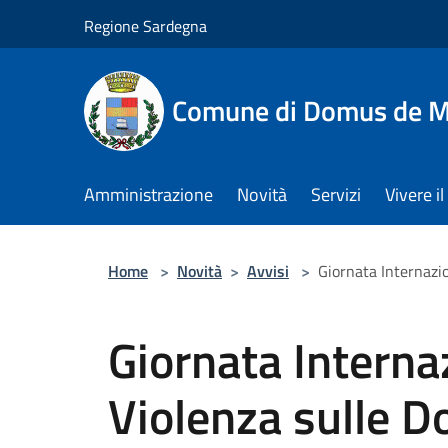
Salta al contenuto principale
Regione Sardegna
Comune di Domus de M
Amministrazione
Novità
Servizi
Vivere 
Home
>
Novità
>
Avvisi
>
Giornata Internazi
Giornata Interna
Violenza sulle D