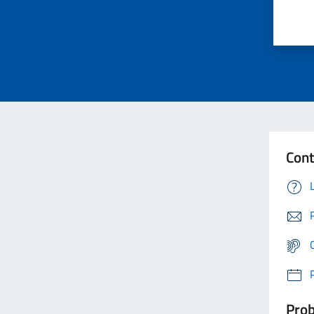
Cont
Prob