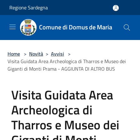
Salta al contenuto principale
Regione Sardegna
Comune di Domus de Maria
Home
>
Novità
>
Avvisi
>
Visita Guidata Area Archeologica di Tharros e Museo dei
Giganti di Monti Prama - AGGIUNTA DI ALTRO BUS
Visita Guidata Area
Archeologica di
Tharros e Museo dei
Giganti di Monti