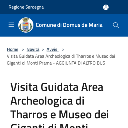
Salta al contenuto principale
Regione Sardegna
Comune di Domus de Maria
Home
>
Novità
>
Avvisi
>
Visita Guidata Area Archeologica di Tharros e Museo dei
Giganti di Monti Prama - AGGIUNTA DI ALTRO BUS
Visita Guidata Area
Archeologica di
Tharros e Museo dei
Giganti di Monti