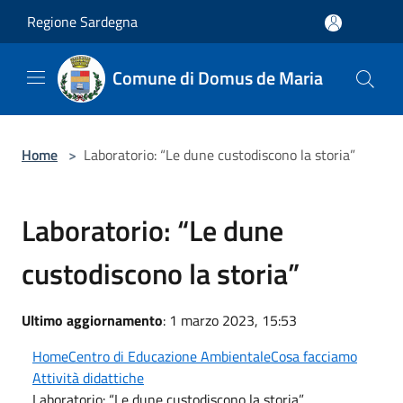
Salta al contenuto principale
Regione Sardegna
Comune di Domus de Maria
Home
>
Laboratorio: “Le dune custodiscono la storia”
Laboratorio: “Le dune
custodiscono la storia”
Ultimo aggiornamento
: 1 marzo 2023, 15:53
Home
Centro di Educazione Ambientale
Cosa facciamo
Attività didattiche
Laboratorio: “Le dune custodiscono la storia”