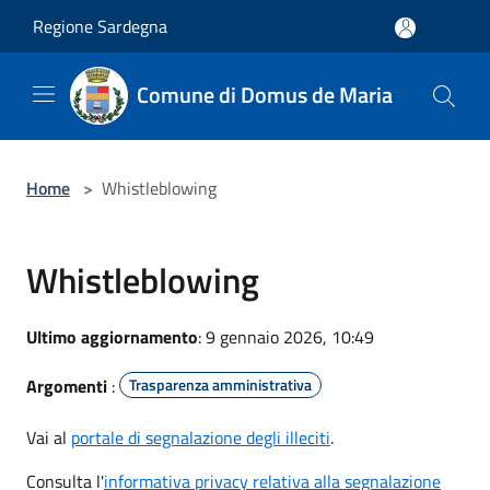
Salta al contenuto principale
Regione Sardegna
Comune di Domus de Maria
Home
>
Whistleblowing
Whistleblowing
Ultimo aggiornamento
: 9 gennaio 2026, 10:49
Argomenti
:
Trasparenza amministrativa
Vai al
portale di segnalazione degli illeciti
.
Consulta l'
informativa privacy relativa alla segnalazione