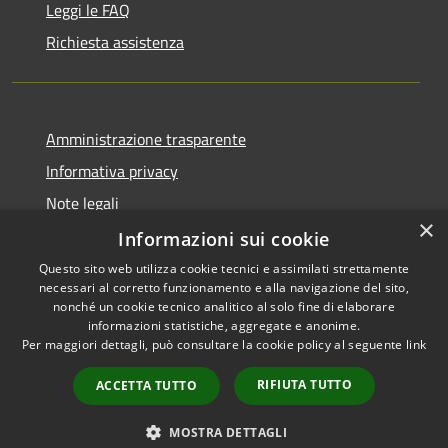
Leggi le FAQ
Richiesta assistenza
Amministrazione trasparente
Informativa privacy
Note legali
×
Dichiarazione di accessibilità
Informazioni sui cookie
Questo sito web utilizza cookie tecnici e assimilati strettamente
necessari al corretto funzionamento e alla navigazione del sito,
nonché un cookie tecnico analitico al solo fine di elaborare
informazioni statistiche, aggregate e anonime.
RSS
Copyright © 2026 • Comune di
Per maggiori dettagli, può consultare la cookie policy al seguente
link
Accessibilità
Domus de Maria • Powered by
Privacy
Municipium
Accesso
•
RIFIUTA TUTTO
ACCETTA TUTTO
Cookie
redazione
Mappa del sito
MOSTRA DETTAGLI