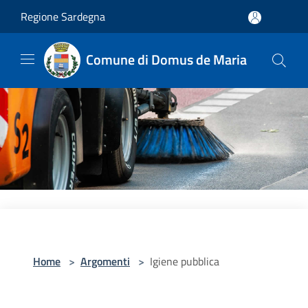
Salta al contenuto principale
Regione Sardegna
Comune di Domus de Maria
Home
>
Argomenti
>
Igiene pubblica