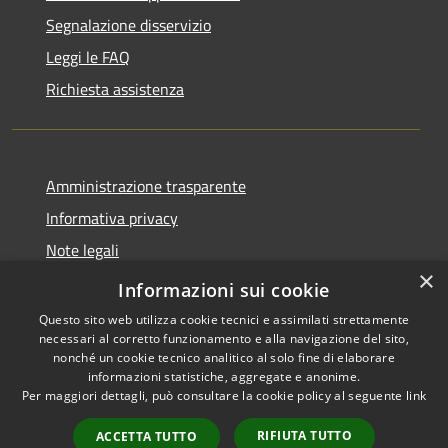
Segnalazione disservizio
Leggi le FAQ
Richiesta assistenza
Amministrazione trasparente
Informativa privacy
Note legali
×
Dichiarazione di accessibilità
Informazioni sui cookie
Questo sito web utilizza cookie tecnici e assimilati strettamente
necessari al corretto funzionamento e alla navigazione del sito,
nonché un cookie tecnico analitico al solo fine di elaborare
informazioni statistiche, aggregate e anonime.
RSS
Copyright © 2026 • Comune di
Per maggiori dettagli, può consultare la cookie policy al seguente
link
Accessibilità
Domus de Maria • Powered by
Privacy
Municipium
Accesso
•
RIFIUTA TUTTO
ACCETTA TUTTO