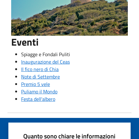
Eventi
Spiagge e Fondali Puliti
Inaugurazione del Ceas
Il fico nero di Chia
Note di Settembre
Premio 5 vele
Puliamo il Mondo
Festa dell'albero
Quanto sono chiare le informazioni