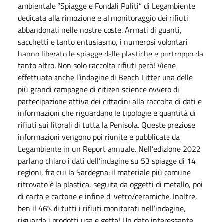
ambientale “Spiagge e Fondali Puliti” di Legambiente
dedicata alla rimozione e al monitoraggio dei rifiuti
abbandonati nelle nostre coste. Armati di guanti,
sacchetti e tanto entusiasmo, i numerosi volontari
hanno liberato le spiagge dalle plastiche e purtroppo da
tanto altro. Non solo raccolta rifiuti però! Viene
effettuata anche l’indagine di Beach Litter una delle
più grandi campagne di citizen science ovvero di
partecipazione attiva dei cittadini alla raccolta di dati e
informazioni che riguardano le tipologie e quantità di
rifiuti sui litorali di tutta la Penisola. Queste preziose
informazioni vengono poi riunite e pubblicate da
Legambiente in un Report annuale. Nell’edizione 2022
parlano chiaro i dati dell’indagine su 53 spiagge di 14
regioni, fra cui la Sardegna: il materiale più comune
ritrovato è la plastica, seguita da oggetti di metallo, poi
di carta e cartone e infine di vetro/ceramiche. Inoltre,
ben il 46% di tutti i rifiuti monitorati nell’indagine,
riguarda i prodotti usa e getta! Un dato interessante