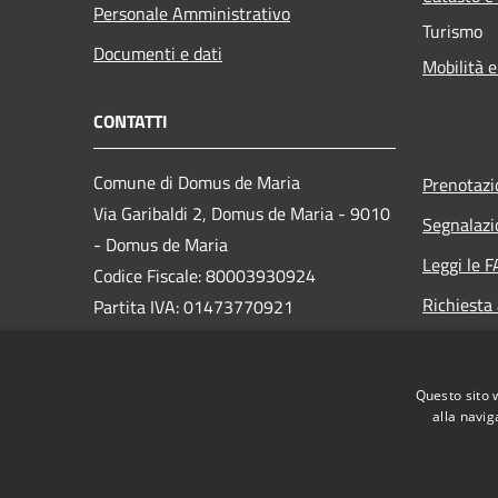
Personale Amministrativo
Turismo
Documenti e dati
Mobilità e
CONTATTI
Comune di Domus de Maria
Prenotaz
Via Garibaldi 2, Domus de Maria - 9010
Segnalazi
- Domus de Maria
Leggi le 
Codice Fiscale: 80003930924
Richiesta
Partita IVA: 01473770921
PEC:
domus.protocollo@globalcert.it
Centralino Unico: 0709235015
Questo sito 
alla navig