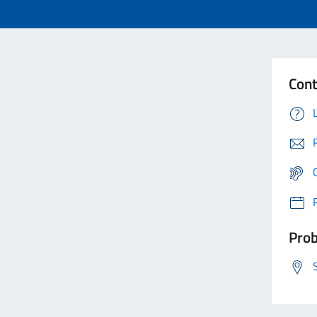
Cont
Prob