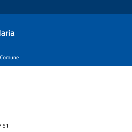
aria
il Comune
7:51