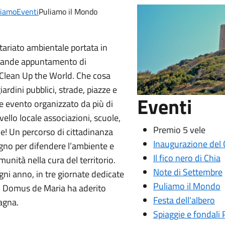
ciamo
Eventi
Puliamo il Mondo
ariato ambientale portata in
 grande appuntamento di
 Clean Up the World. Che cosa
ardini pubblici, strade, piazze e
Eventi
de evento organizzato da più di
vello locale associazioni, scuole,
Premio 5 vele
ne! Un percorso di cittadinanza
Inaugurazione del
gno per difendere l’ambiente e
Il fico nero di Chia
munità nella cura del territorio.
Note di Settembre
gni anno, in tre giornate dedicate
Puliamo il Mondo
 di Domus de Maria ha aderito
Festa dell'albero
agna.
Spiaggie e fondali P