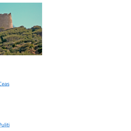
 Ceas
uliti