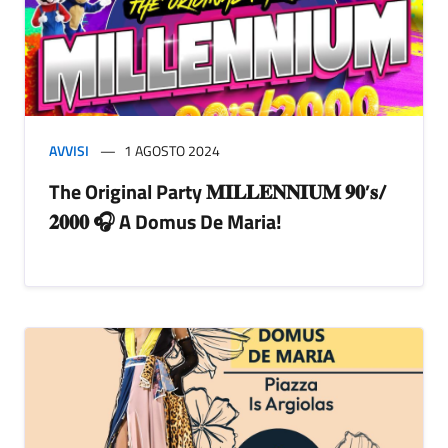
AVVISI
1 AGOSTO 2024
The Original Party 𝐌𝐈𝐋𝐋𝐄𝐍𝐍𝐈𝐔𝐌 𝟗𝟎’𝐬/
𝟐𝟎𝟎𝟎 🎧 A Domus De Maria!