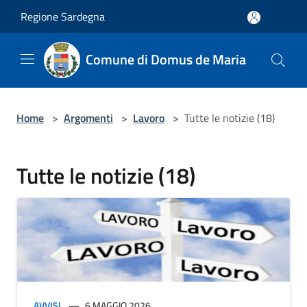
Salta al contenuto principale
Regione Sardegna
Comune di Domus de Maria
Home
>
Argomenti
>
Lavoro
>
Tutte le notizie (18)
Tutte le notizie (18)
AVVISI
6 MAGGIO 2026