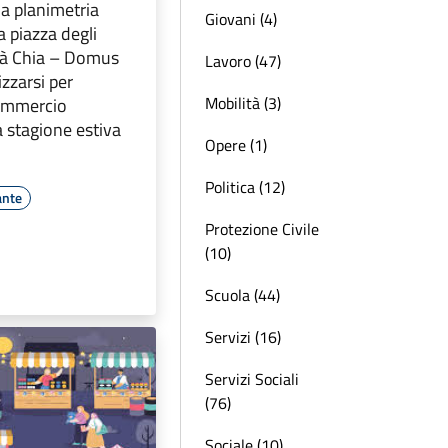
a planimetria
Giovani (4)
la piazza degli
ità Chia – Domus
Lavoro (47)
izzarsi per
Mobilità (3)
commercio
 stagione estiva
Opere (1)
Politica (12)
ante
Protezione Civile
(10)
Scuola (44)
Servizi (16)
Servizi Sociali
(76)
Sociale (10)