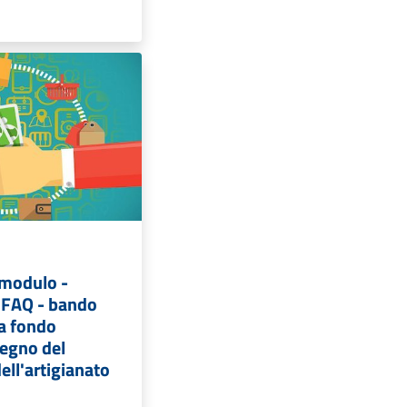
 modulo -
 FAQ - bando
 a fondo
tegno del
ll'artigianato