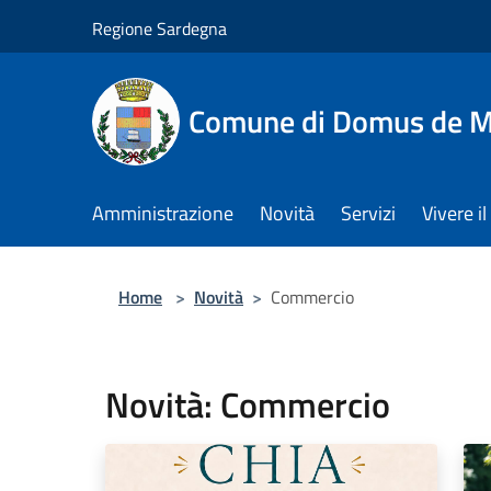
Salta al contenuto principale
Regione Sardegna
Comune di Domus de M
Amministrazione
Novità
Servizi
Vivere 
Home
>
Novità
>
Commercio
Novità: Commercio