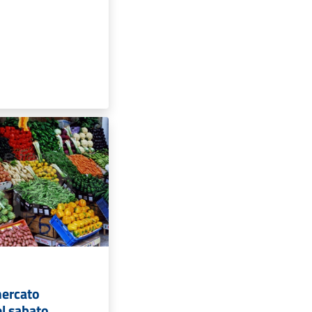
mercato
el sabato