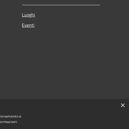
Luoghi
Eventi
×
nzionamento e
nformazioni