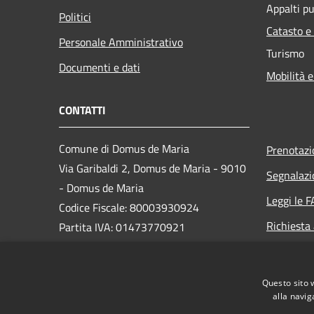
Appalti pu
Politici
Catasto e
Personale Amministrativo
Turismo
Documenti e dati
Mobilità e
CONTATTI
Comune di Domus de Maria
Prenotaz
Via Garibaldi 2, Domus de Maria - 9010
Segnalazi
- Domus de Maria
Leggi le 
Codice Fiscale: 80003930924
Richiesta
Partita IVA: 01473770921
PEC:
domus.protocollo@globalcert.it
Centralino Unico: 0709235015
Questo sito 
alla navig