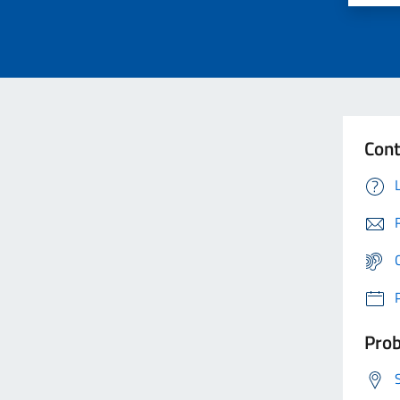
Cont
Prob