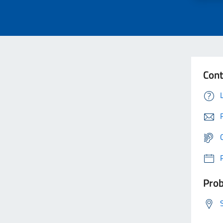
Cont
Prob