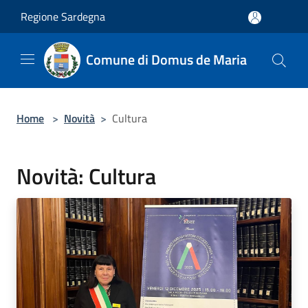
Salta al contenuto principale
Regione Sardegna
Comune di Domus de Maria
Home
>
Novità
>
Cultura
Novità: Cultura