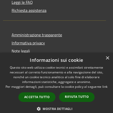
Leggi le FAQ
Richiesta assistenza
Amministrazione trasparente
Informativa privacy
Note legali
×
Dichiarazione di accessibilità
Informazioni sui cookie
Questo sito web utilizza cookie tecnici e assimilati strettamente
necessari al corretto funzionamento e alla navigazione del sito,
nonché un cookie tecnico analitico al solo fine di elaborare
informazioni statistiche, aggregate e anonime.
RSS
Copyright © 2026 • Comune di
Per maggiori dettagli, può consultare la cookie policy al seguente
link
Accessibilità
Domus de Maria • Powered by
Privacy
Municipium
Accesso
•
RIFIUTA TUTTO
ACCETTA TUTTO
Cookie
redazione
Mappa del sito
MOSTRA DETTAGLI